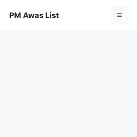
Skip
to
PM Awas List
Menu
content