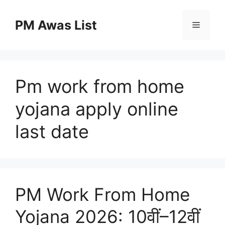
Skip
to
PM Awas List
Menu
content
Pm work from home
yojana apply online
last date
PM Work From Home
Yojana 2026: 10वीं–12वीं