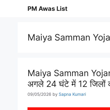
Skip
PM Awas List
to
content
Maiya Samman Yojan
Maiya Samman Yojana
अगले 24 घंटे में 12 जिलो
09/05/2026
by
Sapna Kumari