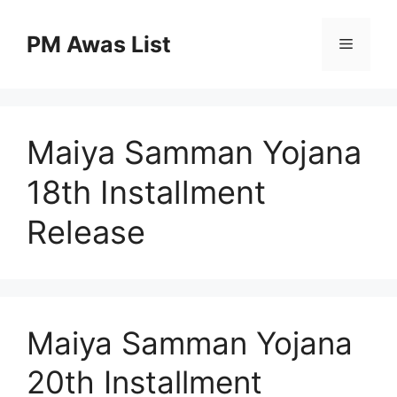
Skip
to
PM Awas List
Menu
content
Maiya Samman Yojana
18th Installment
Release
Maiya Samman Yojana
20th Installment