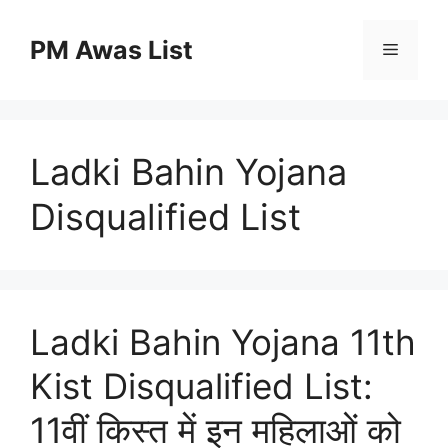
Skip
to
PM Awas List
Menu
content
Ladki Bahin Yojana
Disqualified List
Ladki Bahin Yojana 11th
Kist Disqualified List:
11वीं किस्त में इन महिलाओं को