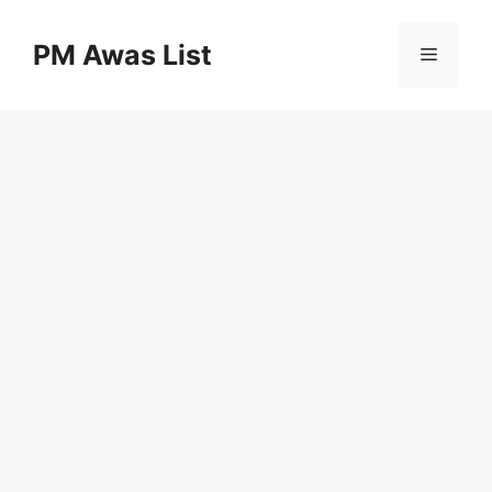
Skip
to
PM Awas List
Menu
content