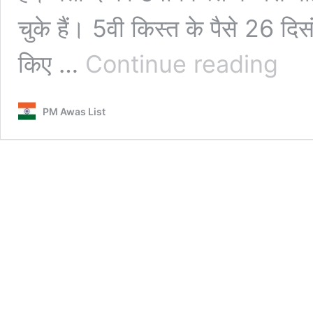
चुके हैं। 5वी किस्त के पैसे 26 दिस
Maiya
किए …
Continue reading
Samma
Yojana
5th
PM Awas List
Install
Paymen
Out:
मंईयां
सम्मान
योजना
की
5वी
किस्त
2500
रूपये
मिलना
शुरू