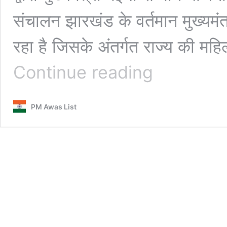
संचालन झारखंड के वर्तमान मुख्यमंत्र
रहा है जिसके अंतर्गत राज्य की म
Jharkhand
Continue reading
Mukhyamantri
Maiya
Samman
PM Awas List
Yojana
Bad
News:
बुरी
खबर!!
मंईयां
सम्मान
योजना
होगी
बंद
नहीं
मिलेंगे